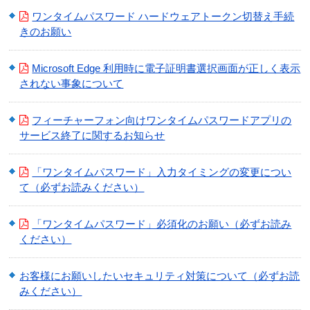
ワンタイムパスワード ハードウェアトークン切替え手続
個人情報保護方針
きのお願い
特定個人情報基本方針
Microsoft Edge 利用時に電子証明書選択画面が正しく表示
されない事象について
マネー・ローンダリング、テロ資金供与及び拡散金融対策
に係る基本方針
フィーチャーフォン向けワンタイムパスワードアプリの
利益相反管理方針
サービス終了に関するお知らせ
反社会的勢力に対する基本方針
「ワンタイムパスワード」入力タイミングの変更につい
て（必ずお読みください）
中小企業者等の金融円滑化基本方針
「ワンタイムパスワード」必須化のお願い（必ずお読み
電子決済等代行業者との連携及び協働に係る方針と契約内
容
ください）
休眠預金等活用法に係る電子公告
お客様にお願いしたいセキュリティ対策について（必ずお読
みください）