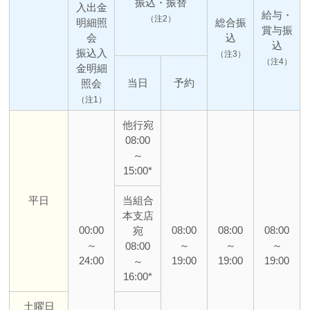
振込・振替
入出金
給与・
（注2）
明細照
総合振
賞与振
会
込
込
振込入
（注3）
（注4）
金明細
当日
予約
照会
（注1）
他行宛
08:00
～
15:00
*
平日
当組合
本支店
00:00
08:00
08:00
08:00
宛
～
～
～
～
08:00
24:00
19:00
19:00
19:00
～
16:00
*
土曜日