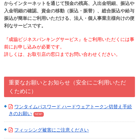
からインターネットを通じて預金の残高、入出金明細、振込や
入金明細の確認、資金の移動（振込・振替）、総合振込や給与
カードに関する注意・緊急連絡先
振込が簡単にご利用いただける、法人・個人事業主様向けの便
利なサービスです。
金融円滑化への取組み
『成協ビジネスバンキングサービス』をご利用いただくには事
採用情報
前にお申し込みが必要です。
詳しくは、お取引店の窓口までお問い合わせください。
成協インターネットバンキングサービス
成協ビジネスバンキングサービス
重要なお願いとお知らせ（安全にご利用いただ
でんさいネット
くために）
ローンシミュレーション
ワンタイムパスワード ハードウェアトークン切替え手続
サイトマップ
きのお願い
NEW!
リンク集
フィッシング被害にご注意ください
金融商品に係る勧誘方針