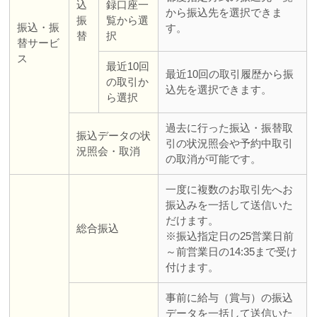
込
録口座一
から振込先を選択できま
振
覧から選
振込・振
す。
替
択
替サービ
ス
最近10回
最近10回の取引履歴から振
の取引か
込先を選択できます。
ら選択
過去に行った振込・振替取
振込データの状
引の状況照会や予約中取引
況照会・取消
の取消が可能です。
一度に複数のお取引先へお
振込みを一括して送信いた
だけます。
総合振込
※振込指定日の25営業日前
～前営業日の14:35まで受け
付けます。
事前に給与（賞与）の振込
データを一括して送信いた