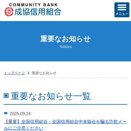
ホーム
重要なお知らせ
当組合の概要
Notices
経営方針
営業のご案内
トップページ
重要なお知らせ
店舗のご案内
ディスクロージャー誌
重要なお知らせ一覧
トピックス
2025.09.24
お知らせ
【重要】全国信用組合・全国信用組合中央協会を騙る詐欺メー
ルにご注意ください
成協友の会活動記録