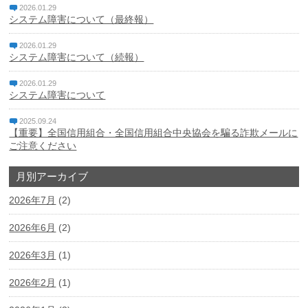
2026.01.29
システム障害について（最終報）
個人情報保護方針
2026.01.29
システム障害について（続報）
特定個人情報基本方針
2026.01.29
マネー・ローンダリング、テロ資金供与及び拡散金融対策
システム障害について
に係る基本方針
2025.09.24
利益相反管理方針
【重要】全国信用組合・全国信用組合中央協会を騙る詐欺メールに
ご注意ください
反社会的勢力に対する基本方針
月別アーカイブ
中小企業者等の金融円滑化基本方針
2026年7月
(2)
電子決済等代行業者との連携及び協働に係る方針と契約内
2026年6月
(2)
容
2026年3月
(1)
休眠預金等活用法に係る電子公告
2026年2月
(1)