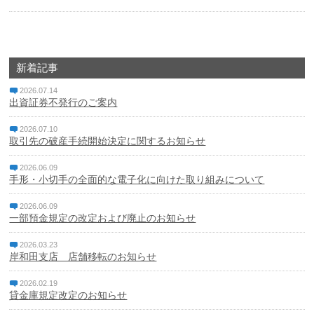
カードに関する注意・緊急連絡先
金融円滑化への取組み
新着記事
採用情報
2026.07.14
出資証券不発行のご案内
成協インターネットバンキングサービス
2026.07.10
取引先の破産手続開始決定に関するお知らせ
成協ビジネスバンキングサービス
2026.06.09
手形・小切手の全面的な電子化に向けた取り組みについて
でんさいネット
2026.06.09
ローンシミュレーション
一部預金規定の改定および廃止のお知らせ
2026.03.23
サイトマップ
岸和田支店 店舗移転のお知らせ
リンク集
2026.02.19
貸金庫規定改定のお知らせ
金融商品に係る勧誘方針