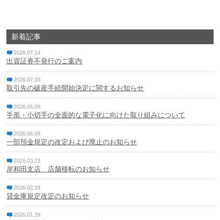
カードに関する注意・緊急連絡先
新着記事
金融円滑化への取組み
2026.07.14
出資証券不発行のご案内
採用情報
2026.07.10
成協インターネットバンキングサービス
取引先の破産手続開始決定に関するお知らせ
2026.06.09
成協ビジネスバンキングサービス
手形・小切手の全面的な電子化に向けた取り組みについて
でんさいネット
2026.06.09
一部預金規定の改定および廃止のお知らせ
ローンシミュレーション
2026.03.23
岸和田支店 店舗移転のお知らせ
サイトマップ
2026.02.19
貸金庫規定改定のお知らせ
リンク集
2026.01.29
金融商品に係る勧誘方針