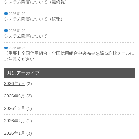
システム障害について（最終報）
個人情報保護方針
2026.01.29
システム障害について（続報）
特定個人情報基本方針
2026.01.29
システム障害について
マネー・ローンダリング、テロ資金供与及び拡散金融対策
に係る基本方針
2025.09.24
【重要】全国信用組合・全国信用組合中央協会を騙る詐欺メールに
ご注意ください
利益相反管理方針
月別アーカイブ
反社会的勢力に対する基本方針
2026年7月
(2)
中小企業者等の金融円滑化基本方針
2026年6月
(2)
電子決済等代行業者との連携及び協働に係る方針と契約内
容
2026年3月
(1)
休眠預金等活用法に係る電子公告
2026年2月
(1)
2026年1月
(3)