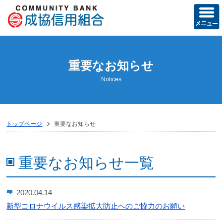
ホーム
重要なお知らせ
当組合の概要
Notices
経営方針
営業のご案内
トップページ
重要なお知らせ
店舗のご案内
ディスクロージャー誌
重要なお知らせ一覧
トピックス
2020.04.14
お知らせ
新型コロナウイルス感染拡大防止へのご協力のお願い
成協友の会活動記録