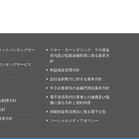
ネットバンキングサー
マネー・ローンダリング、テロ資金
供与及び拡散金融対策に係る基本方
針
バンキングサービス
利益相反管理方針
ト
反社会的勢力に対する基本方針
中小企業者等の金融円滑化基本方針
電子決済等代行業者との連携及び協
る勧誘方針
働に係る方針と契約内容
方針
休眠預金等活用法に係る電子公告
基本方針
ソーシャルメディアポリシー