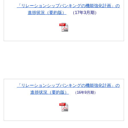
「リレーションシップバンキングの機能強化計画」の
個人情報保護方針
進捗状況（要約版）
（17年3月期）
特定個人情報基本方針
マネー・ローンダリング、テロ資金供与及び拡散金融対策
に係る基本方針
利益相反管理方針
反社会的勢力に対する基本方針
中小企業者等の金融円滑化基本方針
「リレーションシップバンキングの機能強化計画」の
進捗状況（要約版）
（16年9月期）
電子決済等代行業者との連携及び協働に係る方針と契約内
容
休眠預金等活用法に係る電子公告