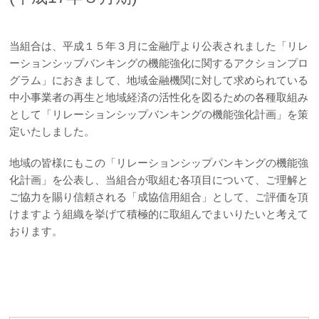
カードに関する注意・緊急連絡先
当組合は、平成１５年３月に金融庁より公表されました「リレ
金融円滑化への取組み
ーションシップバンキングの機能強化に関するアクションプロ
グラム」におきまして、地域金融機関に対して求められている
採用情報
中小事業者の再生と地域経済の活性化を図るための各種取組み
として「リレーションシップバンキングの機能強化計画」を策
成協インターネットバンキングサービス
定いたしました。
成協ビジネスバンキングサービス
地域の皆様にもこの「リレーションシップバンキングの機能強
化計画」を公表し、当組合が取組む各項目について、ご理解と
でんさいネット
ご協力を賜り信頼される「成協信用組合」として、ご評価を頂
けますよう組織を挙げて積極的に取組んでまいりたいと考えて
ローンシミュレーション
おります。
サイトマップ
リンク集
金融商品に係る勧誘方針