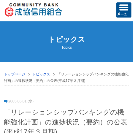
ホーム
トピックス
当組合の概要
Topics
経営方針
営業のご案内
トップページ
トピックス
「リレーションシップバンキングの機能強化
店舗のご案内
計画」の進捗状況（要約）の公表(平成17年３月期)
ディスクロージャー誌
2005.06.01 (水)
トピックス
「リレーションシップバンキングの機
お知らせ
能強化計画」の進捗状況（要約）の公表
(平成17年３月期)
成協友の会活動記録