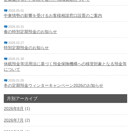
2026.05.01
個人情報保護方針
中東情勢の影響を受けるお客様相談窓口設置のご案内
特定個人情報基本方針
2026.03.31
春の特別定期預金のお知らせ
マネー・ローンダリング、テロ資金供与及び拡散金融対策
に係る基本方針
2026.02.27
特別定期預金のお知らせ
利益相反管理方針
2026.01.30
休眠預金等活用法に基づく預金保険機構への移管対象となる預金等
反社会的勢力に対する基本方針
について
2026.01.05
中小企業者等の金融円滑化基本方針
冬の定期預金ウィンターキャンペーン2026のお知らせ
電子決済等代行業者との連携及び協働に係る方針と契約内
月別アーカイブ
容
2026年8月
(1)
休眠預金等活用法に係る電子公告
2026年7月
(2)