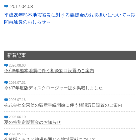
2017.04.03
カードに関する注意・緊急連絡先
平成28年熊本地震被災に対する義援金のお取扱いについて～期
間再延長のおしらせ～
金融円滑化への取組み
採用情報
成協インターネットバンキングサービス
新着記事
2026.08.03
成協ビジネスバンキングサービス
令和8年熊本地震に伴う相談窓口設置のご案内
でんさいネット
2026.07.31
令和7年度版ディスクロージャー誌を掲載しました
ローンシミュレーション
2026.07.16
株式会社全東信の破産手続開始に伴う相談窓口設置のご案内
サイトマップ
2026.06.10
夏の特別定期預金のお知らせ
リンク集
2026.05.15
金融商品に係る勧誘方針
企業版ふるさと納税を通じた地域貢献について