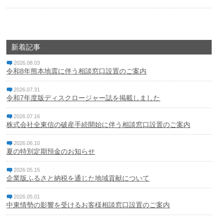
カードに関する注意・緊急連絡先
金融円滑化への取組み
新着記事
採用情報
2026.08.03
令和8年熊本地震に伴う相談窓口設置のご案内
成協インターネットバンキングサービス
2026.07.31
令和7年度版ディスクロージャー誌を掲載しました
成協ビジネスバンキングサービス
2026.07.16
株式会社全東信の破産手続開始に伴う相談窓口設置のご案内
でんさいネット
2026.06.10
ローンシミュレーション
夏の特別定期預金のお知らせ
2026.05.15
サイトマップ
企業版ふるさと納税を通じた地域貢献について
リンク集
2026.05.01
中東情勢の影響を受けるお客様相談窓口設置のご案内
金融商品に係る勧誘方針