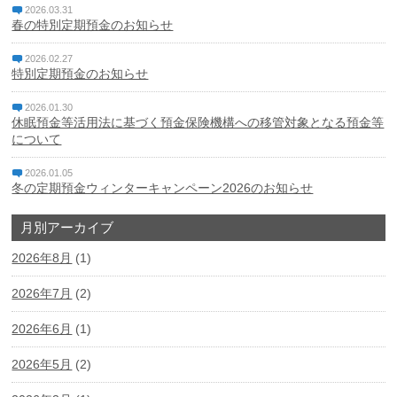
2026.03.31
春の特別定期預金のお知らせ
個人情報保護方針
2026.02.27
特別定期預金のお知らせ
特定個人情報基本方針
2026.01.30
マネー・ローンダリング、テロ資金供与及び拡散金融対策
休眠預金等活用法に基づく預金保険機構への移管対象となる預金等
に係る基本方針
について
利益相反管理方針
2026.01.05
冬の定期預金ウィンターキャンペーン2026のお知らせ
反社会的勢力に対する基本方針
月別アーカイブ
中小企業者等の金融円滑化基本方針
2026年8月
(1)
電子決済等代行業者との連携及び協働に係る方針と契約内
2026年7月
(2)
容
2026年6月
(1)
休眠預金等活用法に係る電子公告
2026年5月
(2)