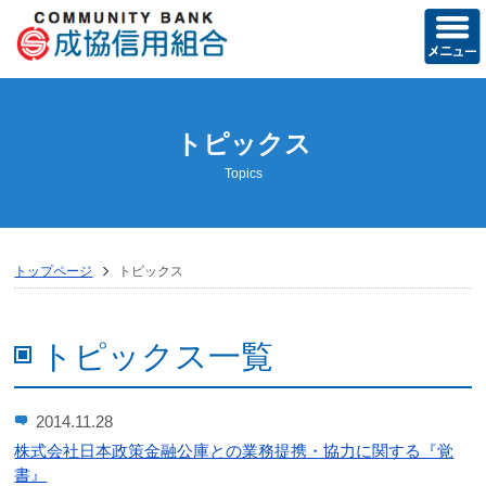
ホーム
トピックス
当組合の概要
Topics
経営方針
営業のご案内
トップページ
トピックス
店舗のご案内
ディスクロージャー誌
トピックス一覧
トピックス
2014.11.28
お知らせ
株式会社日本政策金融公庫との業務提携・協力に関する『覚
書』
成協友の会活動記録