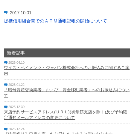
カードに関する注意・緊急連絡先
2017.10.01
提携信用組合間でのＡＴＭ通帳記帳の開始について
金融円滑化への取組み
採用情報
成協インターネットバンキングサービス
新着記事
2026.04.10
成協ビジネスバンキングサービス
ワイズ・ペイメンツ・ジャパン株式会社へのお振込みに関するご案
内
でんさいネット
2026.01.22
「暗号資産交換業者」および「資金移動業者」へのお振込みについ
ローンシミュレーション
て
サイトマップ
2025.12.30
来店予約サービスアドレス(ＵＲＬ)(御堂筋支店を除く)及び予約確
定通知メールアドレスの変更について
リンク集
2025.12.24
金融商品に係る勧誘方針