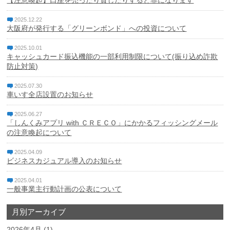
【注意喚起】口座を売ったり貸したりすると罪になります
2025.12.22
個人情報保護方針
大阪府が発行する「グリーンボンド」への投資について
特定個人情報基本方針
2025.10.01
キャッシュカード振込機能の一部利用制限について(振り込め詐欺
防止対策)
マネー・ローンダリング、テロ資金供与及び拡散金融対策
に係る基本方針
2025.07.30
車いす全店設置のお知らせ
利益相反管理方針
2025.06.27
反社会的勢力に対する基本方針
「しんくみアプリ with ＣＲＥＣＯ」にかかるフィッシングメール
の注意喚起について
中小企業者等の金融円滑化基本方針
2025.04.09
ビジネスカジュアル導入のお知らせ
電子決済等代行業者との連携及び協働に係る方針と契約内
容
2025.04.01
一般事業主行動計画の公表について
休眠預金等活用法に係る電子公告
月別アーカイブ
2026年4月
(1)