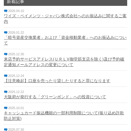
新着記事
2026.04.10
ワイズ・ペイメンツ・ジャパン株式会社へのお振込みに関するご案
内
2026.01.22
「暗号資産交換業者」および「資金移動業者」へのお振込みについ
て
2025.12.30
来店予約サービスアドレス(ＵＲＬ)(御堂筋支店を除く)及び予約確
定通知メールアドレスの変更について
2025.12.24
【注意喚起】口座を売ったり貸したりすると罪になります
2025.12.22
大阪府が発行する「グリーンボンド」への投資について
2025.10.01
キャッシュカード振込機能の一部利用制限について(振り込め詐欺
防止対策)
2025.07.30