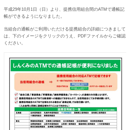
平成29年10月1日（日）より、提携信用組合間のATMで通帳記
カードに関する注意・緊急連絡先
帳ができるようになりました。
金融円滑化への取組み
当組合の通帳がご利用いただける提携組合の詳細につきまして
は、下のイメージをクリックのうえ、PDFファイルからご確認
採用情報
ください。
成協インターネットバンキングサービス
成協ビジネスバンキングサービス
でんさいネット
ローンシミュレーション
サイトマップ
リンク集
金融商品に係る勧誘方針