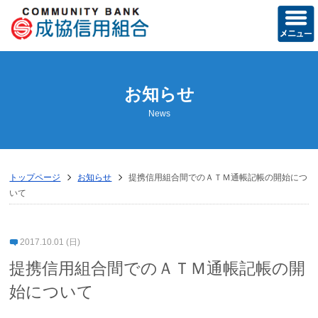
ホーム
お知らせ
当組合の概要
News
経営方針
営業のご案内
トップページ
お知らせ
提携信用組合間でのＡＴＭ通帳記帳の開始につ
店舗のご案内
いて
ディスクロージャー誌
2017.10.01 (日)
トピックス
提携信用組合間でのＡＴＭ通帳記帳の開
お知らせ
始について
成協友の会活動記録