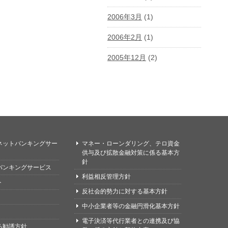
2006年3月
(1)
2006年2月
(1)
2005年12月
(2)
ネットバンキングサー
マネー・ローンダリング、テロ資金
供与及び拡散金融対策に係る基本方
針
バンキングサービス
利益相反管理方針
ト
反社会的勢力に対する基本方針
中小企業者等の金融円滑化基本方針
電子決済等代行業者との連携及び協
る勧誘方針