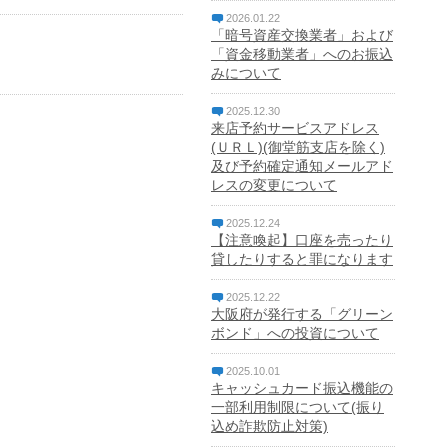
2026.01.22
「暗号資産交換業者」および
「資金移動業者」へのお振込
みについて
2025.12.30
来店予約サービスアドレス
(ＵＲＬ)(御堂筋支店を除く)
及び予約確定通知メールアド
レスの変更について
2025.12.24
【注意喚起】口座を売ったり
貸したりすると罪になります
2025.12.22
大阪府が発行する「グリーン
ボンド」への投資について
2025.10.01
キャッシュカード振込機能の
一部利用制限について(振り
込め詐欺防止対策)