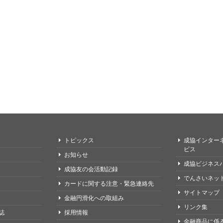
トピックス
成協インター
ビス
お知らせ
成協ビジネス
成協友の会活動記録
でんさいネッ
カードに関する注意・緊急連絡先
サイトマップ
金融円滑化への取組み
リンク集
誌
採用情報
金融商品に係