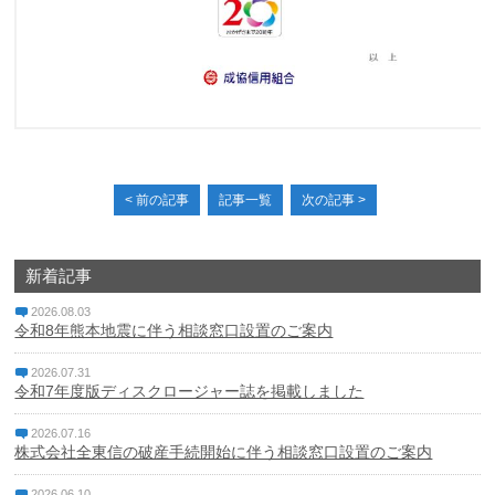
個人情報保護方針
特定個人情報基本方針
マネー・ローンダリング、テロ資金供与及び拡散金融対策
に係る基本方針
< 前の記事
記事一覧
次の記事 >
利益相反管理方針
反社会的勢力に対する基本方針
新着記事
中小企業者等の金融円滑化基本方針
2026.08.03
令和8年熊本地震に伴う相談窓口設置のご案内
電子決済等代行業者との連携及び協働に係る方針と契約内
2026.07.31
容
令和7年度版ディスクロージャー誌を掲載しました
休眠預金等活用法に係る電子公告
2026.07.16
株式会社全東信の破産手続開始に伴う相談窓口設置のご案内
2026.06.10