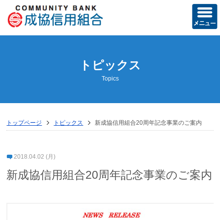
ホーム
トピックス
当組合の概要
Topics
経営方針
営業のご案内
トップページ
トピックス
新成協信用組合20周年記念事業のご案内
店舗のご案内
ディスクロージャー誌
2018.04.02 (月)
新成協信用組合20周年記念事業のご案内
トピックス
お知らせ
成協友の会活動記録