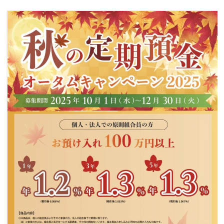
カードに関する注意・緊急連絡先
金融円滑化への取組み
採用情報
成協インターネットバンキングサービス
成協ビジネスバンキングサービス
でんさいネット
ローンシミュレーション
サイトマップ
リンク集
金融商品に係る勧誘方針