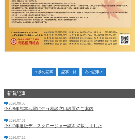
個人情報保護方針
特定個人情報基本方針
マネー・ローンダリング、テロ資金供与及び拡散金融対策
に係る基本方針
利益相反管理方針
< 前の記事
記事一覧
次の記事 >
反社会的勢力に対する基本方針
中小企業者等の金融円滑化基本方針
新着記事
電子決済等代行業者との連携及び協働に係る方針と契約内
2026.08.03
容
令和8年熊本地震に伴う相談窓口設置のご案内
休眠預金等活用法に係る電子公告
2026.07.31
令和7年度版ディスクロージャー誌を掲載しました
2026.07.16